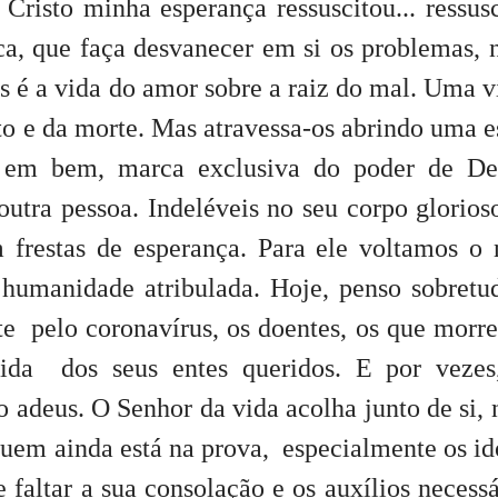
Cristo minha esperança ressuscitou... ressus
a, que faça desvanecer em si os problemas, 
as é a vida do amor sobre a raiz do mal. Uma vi
to e da morte. Mas atravessa-os abrindo uma e
 em bem, marca exclusiva do poder de De
outra pessoa. Indeléveis no seu corpo glorioso
m frestas de esperança. Para ele voltamos o
a humanidade atribulada. Hoje, penso sobret
te pelo coronavírus, os doentes, os que morr
tida dos seus entes queridos. E por veze
o adeus. O Senhor da vida acolha junto de si, 
 quem ainda está na prova, especialmente os id
faltar a sua consolação e os auxílios necessá