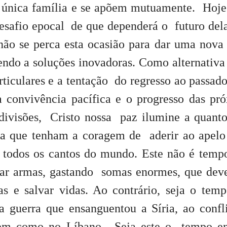
única família e se apõem mutuamente. Hoje
esafio epocal
de que dependerá o futuro del
ão se perca esta ocasião para dar uma nova
endo a soluções inovadoras. Como alternativa
rticulares e a tentação do regresso ao passad
a convivência pacífica e o progresso das pr
divisões, Cristo nossa paz ilumine a quant
ara que tenham a coragem de aderir ao apel
m todos os cantos do mundo. Este não é temp
izar armas, gastando somas enormes, que de
as e salvar vidas. Ao contrário, seja o tem
a guerra que ensanguentou a Síria, ao confl
bem como no Líbano. Seja este o tempo e