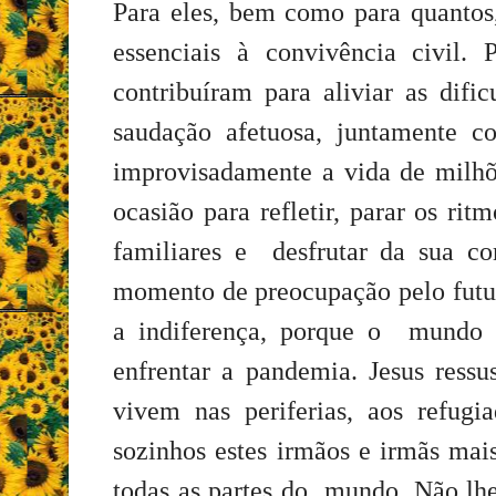
Para eles, bem como para quantos,
essenciais à convivência civil
contribuíram para aliviar as difi
saudação afetuosa, juntamente 
improvisadamente a vida de milhõ
ocasião para refletir, parar os ri
familiares e desfrutar da sua 
momento de preocupação pelo futur
a indiferença, porque o mundo i
enfrentar a pandemia. Jesus ressu
vivem nas periferias, aos refug
sozinhos estes irmãos e irmãs mai
todas as partes do mundo. Não lhe