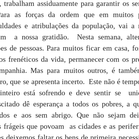
 trabalham assiduamente para garantir os se
. Para as forças da ordem que em muitos 
culdades e atribulações da população, vai a
com a nossa gratidão. Nesta semana, alte
es de pessoas. Para muitos ficar em casa, f
tmos frenéticos da vida, permanecer com os pr
companhia. Mas para muitos outros, é tam
o, que se apresenta incerto.
Este não é temp
nteiro está sofrendo e deve sentir se un
scitado dê esperança a todos os pobres, a q
iados e aos sem abrigo. Que não sejam de
s frágeis que povoam as cidades e as perifer
s deixemos faltar os bens de primeira necess