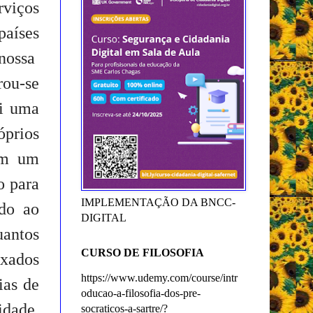
rviços
países
 nossa
rou-se
oi uma
óprios
bém um
o para
IMPLEMENTAÇÃO DA BNCC-
ido ao
DIGITAL
uantos
CURSO DE FILOSOFIA
ixados
https://www.udemy.com/course/intr
ias de
oducao-a-filosofia-dos-pre-
idade,
socraticos-a-sartre/?