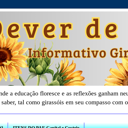
nde a educação floresce e as reflexões ganham neu
 saber, tal como girassóis em seu compasso com o
O?
ITENS DO PAF-Capital e Custeio