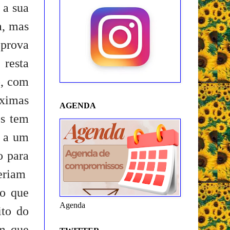
 a sua
a, mas
 prova
 resta
o, com
óximas
AGENDA
os tem
o a um
o para
veriam
po que
Agenda
ito do
m que