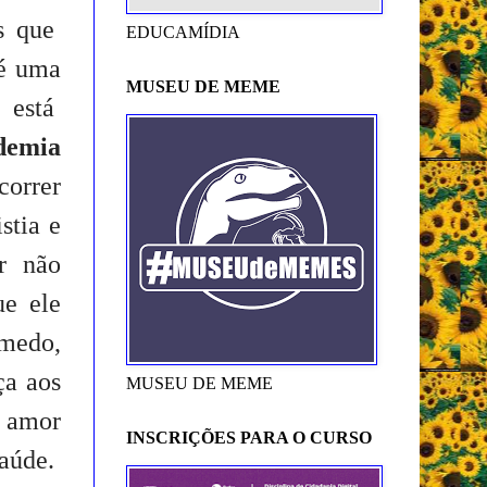
es que
EDUCAMÍDIA
 é uma
MUSEU DE MEME
 está
demia
orrer
stia e
or não
ue ele
 medo,
ça aos
MUSEU DE MEME
e amor
INSCRIÇÕES PARA O CURSO
saúde.