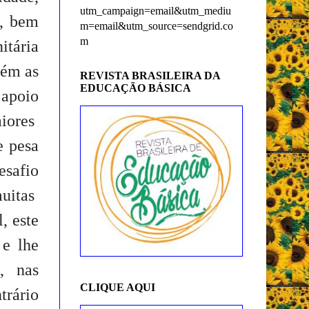
utm_campaign=email&utm_mediu
s, bem
m=email&utm_source=sendgrid.co
m
itária
bém as
REVISTA BRASILEIRA DA
EDUCAÇÃO BÁSICA
apoio
aiores
e pesa
esafio
muitas
, este
 e lhe
, nas
CLIQUE AQUI
trário