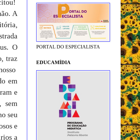
citou!
não. A
tória,
strada
us. O
PORTAL DO ESPECIALISTA
, traz
EDUCAMÍDIA
 nosso
udo em
eram e
s, sem
no seu
osos e
rios a