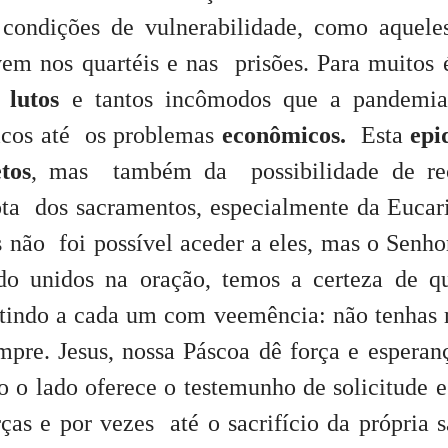
condições de vulnerabilidade, como aquel
vem nos quartéis e nas prisões.
Para muitos
e lutos
e tantos incômodos que a pandemia
sicos até os problemas
econômicos.
Esta
epi
tos
, mas também da possibilidade de rec
ta dos sacramentos, especialmente da Eucari
s não foi possível aceder a eles, mas o Senh
do unidos na oração, temos a certeza de q
etindo a cada um com veemência: não tenhas
empre. Jesus, nossa Páscoa dê força e esperan
o o lado oferece o testemunho de solicitude 
ças e por vezes até o sacrifício da própria 