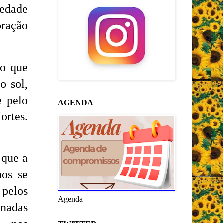
iedade
oração
ro que
o sol,
e pelo
AGENDA
ortes.
 que a
hos se
 pelos
Agenda
inadas