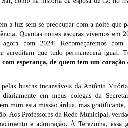
Sal, como na história da esposa de Ló no li
em a luz sem se preocupar com a noite que p
iência. Quantas noites escuras vivemos em 2
em agora com 2024! Recomeçaremos com v
ue acreditam que tudo permanecerá igual. T
da com esperança, de quem tem um coração
pelas buscas incansáveis da Antônia Vitória
o diariamente em meus colegas da Secreta
em mim esta missão árdua, mas gratificante, 
o. Aos Professores da Rede Municipal, verda
hecimento e admiração. À Terezinha, essa 