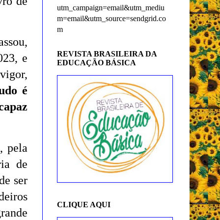
vro de
utm_campaign=email&utm_mediu
m=email&utm_source=sendgrid.co
m
assou,
REVISTA BRASILEIRA DA
023, e
EDUCAÇÃO BÁSICA
igor,
udo é
 capaz
, pela
ria de
de ser
deiros
CLIQUE AQUI
grande