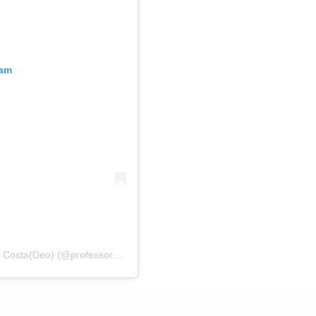
ram
Uma publicação compartilhada por Deodato Gomes Costa(Deo) (@professordeodatogomes)