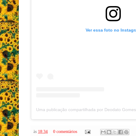
Ver essa foto no Instag
às
18:34
0 comentários