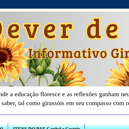
nde a educação floresce e as reflexões ganham neu
 saber, tal como girassóis em seu compasso com o
O?
ITENS DO PAF-Capital e Custeio