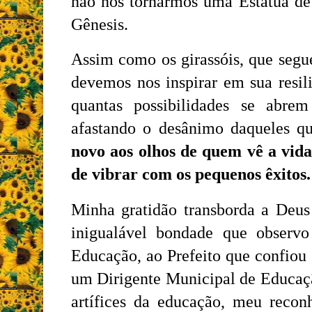
não nos tornarmos uma Estátua de 
Gênesis.
Assim como os girassóis, que segu
devemos nos inspirar em sua resil
quantas possibilidades se abr
afastando o desânimo daqueles q
novo aos olhos de quem vê a vi
de vibrar com os pequenos êxitos.
Minha gratidão transborda a Deus 
inigualável bondade que observ
Educação, ao Prefeito que confiou 
um Dirigente Municipal de Educaçã
artífices da educação, meu recon