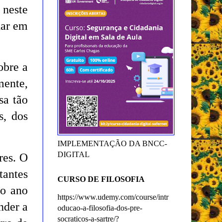
 neste
nar em
obre a
ente,
sa tão
s, dos
IMPLEMENTAÇÃO DA BNCC-
DIGITAL
res. O
tantes
CURSO DE FILOSOFIA
vo ano
https://www.udemy.com/course/intr
nder a
oducao-a-filosofia-dos-pre-
socraticos-a-sartre/?