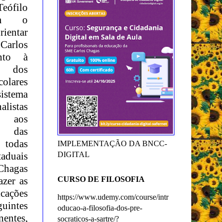
Teófilo
om o
rientar
 Carlos
nto à
 dos
colares
tema
alistas
 aos
s das
e todas
IMPLEMENTAÇÃO DA BNCC-
taduais
DIGITAL
hagas
azer as
CURSO DE FILOSOFIA
icações
https://www.udemy.com/course/intr
guintes
oducao-a-filosofia-dos-pre-
nentes,
socraticos-a-sartre/?