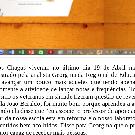
rlos Chagas viveram no último dia 19 de Abril m
rado pela analista Georgina da Regional de Educa
r avançar um pouco mais aqueles que tendo ape
mente a atividade de lançar notas e frequências. T
esmo os veteranos em simade fizeram questão de reve
ola João Beraldo, foi muito bom porque aprendeu a a
ndo ela disse que “eu associei o professor de apoio a
 da nossa escola esta em reforma e o nosso laborató
entidos bem acolhidos. Disse para Georgina que o 
ior capaz de receber mais pessoas.