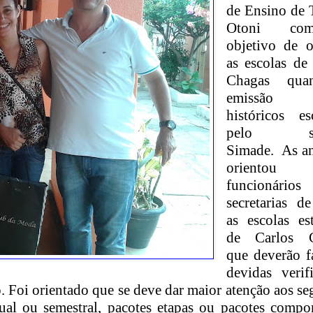
de Ensino de 
Otoni c
objetivo de o
as escolas de
Chagas qua
emissão
históricos es
pelo sis
Simade. As an
orientou
funcionário
secretarias d
as escolas es
de Carlos C
que deverão f
devidas verif
o. Foi orientado que se deve dar maior atenção aos se
nual ou semestral, pacotes etapas ou pacotes compo