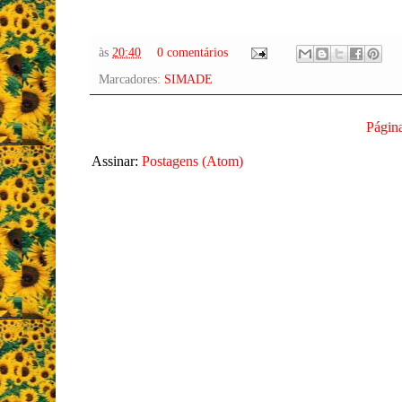
às
20:40
0 comentários
Marcadores:
SIMADE
Página
Assinar:
Postagens (Atom)