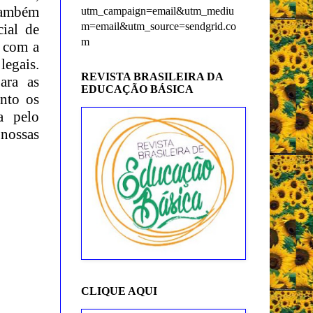
 também
utm_campaign=email&utm_mediu
m=email&utm_source=sendgrid.co
cial de
m
a com a
legais.
REVISTA BRASILEIRA DA
ara as
EDUCAÇÃO BÁSICA
nto os
a pelo
 nossas
CLIQUE AQUI