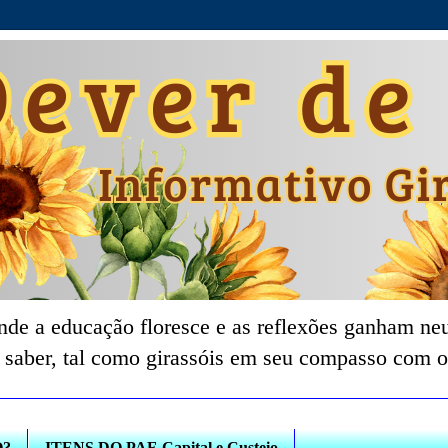
nde a educação floresce e as reflexões ganham neu
 saber, tal como girassóis em seu compasso com o
O?
ITENS DO PAF-Capital e Custeio