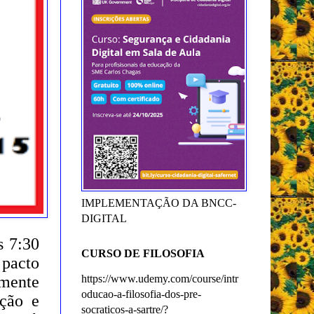
IMPLEMENTAÇÃO DA BNCC-
DIGITAL
s 7:30
CURSO DE FILOSOFIA
 pacto
amente
https://www.udemy.com/course/intr
oducao-a-filosofia-dos-pre-
ução e
socraticos-a-sartre/?