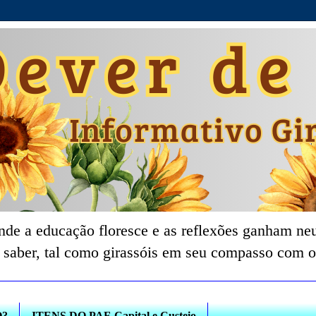
nde a educação floresce e as reflexões ganham neu
 saber, tal como girassóis em seu compasso com o
O?
ITENS DO PAF-Capital e Custeio