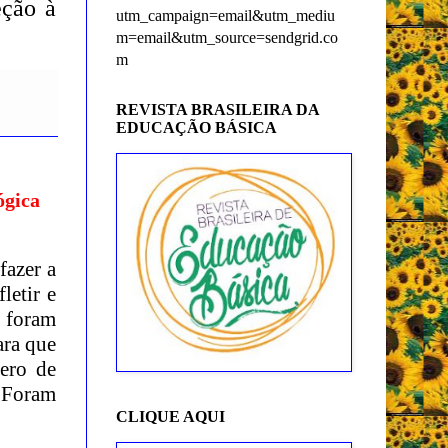
eção à
utm_campaign=email&utm_mediu
m=email&utm_source=sendgrid.co
m
REVISTA BRASILEIRA DA
EDUCAÇÃO BÁSICA
ógica
fazer a
letir e
e foram
ara que
mero de
. Foram
CLIQUE AQUI