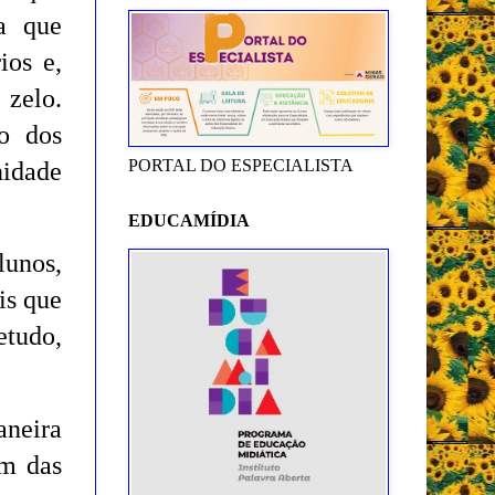
la que
ios e,
 zelo.
do dos
PORTAL DO ESPECIALISTA
nidade
EDUCAMÍDIA
lunos,
is que
etudo,
neira
ém das