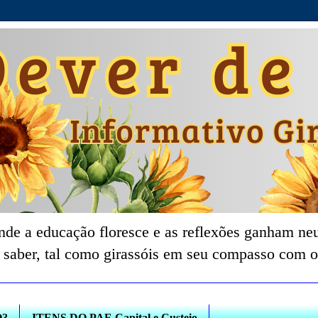
nde a educação floresce e as reflexões ganham neu
 saber, tal como girassóis em seu compasso com o
O?
ITENS DO PAF-Capital e Custeio