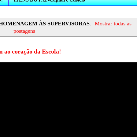
HOMENAGEM ÀS SUPERVISORAS
.
Mostrar todas as
postagens
 ao coração da Escola!