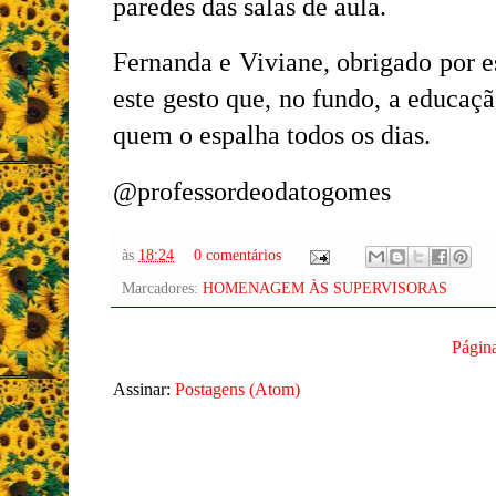
paredes das salas de aula.
Fernanda e Viviane, obrigado por
este gesto que, no fundo, a educaçã
quem o espalha todos os dias.
@professordeodatogomes
às
18:24
0 comentários
Marcadores:
HOMENAGEM ÀS SUPERVISORAS
Página
Assinar:
Postagens (Atom)