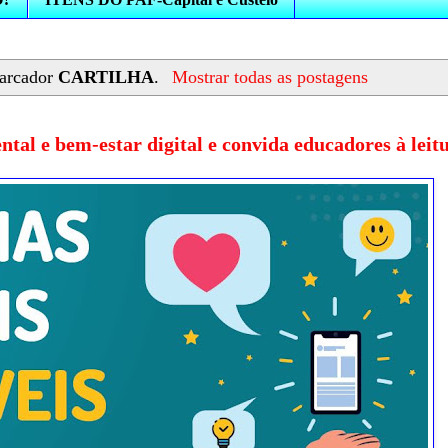
arcador
CARTILHA
.
Mostrar todas as postagens
ntal e bem-estar digital e convida educadores à leit