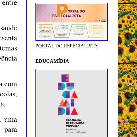
entre
 saúde
senta
 temas
PORTAL DO ESPECIALISTA
vência
EDUCAMÍDIA
ga com
colas,
s.
ra uma
l para