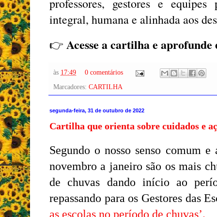
professores, gestores e equipe
integral, humana e alinhada aos des
Acesse a cartilha e aprofunde 
👉
às
17:49
0 comentários
Marcadores:
CARTILHA
segunda-feira, 31 de outubro de 2022
Cartilha que orienta sobre cuidados e aç
Segundo o nosso senso comum e a 
novembro a janeiro são os mais c
de chuvas dando início ao perí
repassando para os Gestores das Es
as escolas no período de chuvas’.