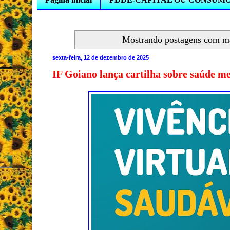
Mostrando postagens com m
sexta-feira, 12 de dezembro de 2025
IF Goiano lança cartilha sobre saúde me