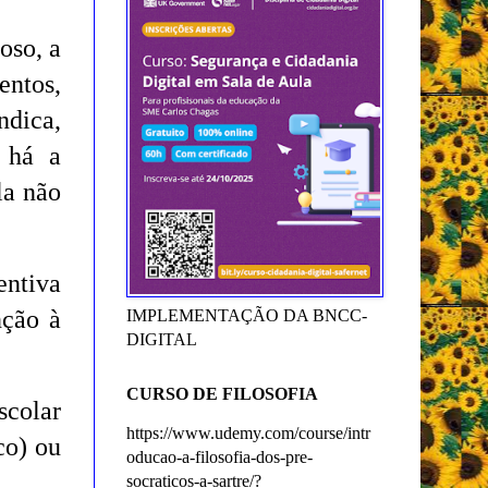
oso, a
ntos,
ndica,
e há a
la não
entiva
nção à
IMPLEMENTAÇÃO DA BNCC-
DIGITAL
CURSO DE FILOSOFIA
scolar
https://www.udemy.com/course/intr
co) ou
oducao-a-filosofia-dos-pre-
socraticos-a-sartre/?