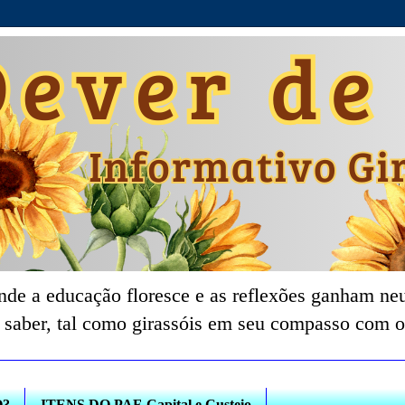
nde a educação floresce e as reflexões ganham neu
 saber, tal como girassóis em seu compasso com o
O?
ITENS DO PAF-Capital e Custeio