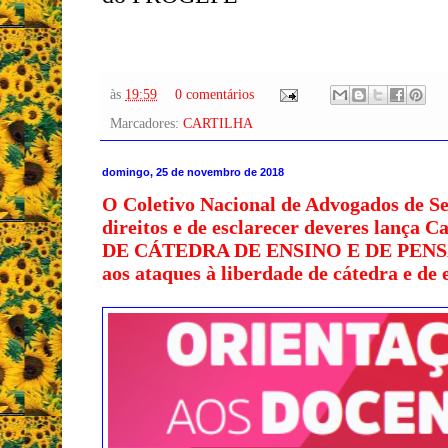
às
19:59
0 comentários
Marcadores:
CARTILHA
domingo, 25 de novembro de 2018
O Coletivo Nacional de Advogados de S
direitos e de esclarecer deveres lança 
DE CÁTEDRA DE ENSINO E DE PENSAMEN
aos ataques à liberdade de cátedra e de 