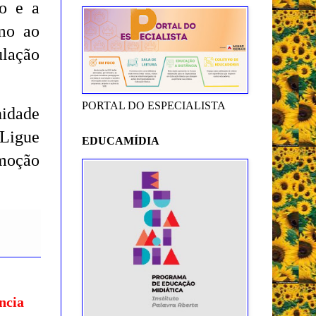
o e a
imo ao
ulação
PORTAL DO ESPECIALISTA
nidade
 Ligue
EDUCAMÍDIA
omoção
ncia