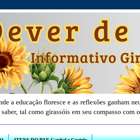
nde a educação floresce e as reflexões ganham neu
 saber, tal como girassóis em seu compasso com o
O?
ITENS DO PAF-Capital e Custeio