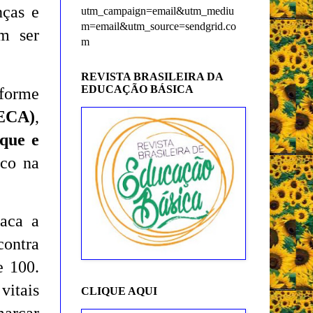
nças e
utm_campaign=email&utm_mediu
m=email&utm_source=sendgrid.co
m ser
m
REVISTA BRASILEIRA DA
EDUCAÇÃO BÁSICA
forme
(ECA)
,
nque e
oco na
taca a
contra
e 100.
vitais
CLIQUE AQUI