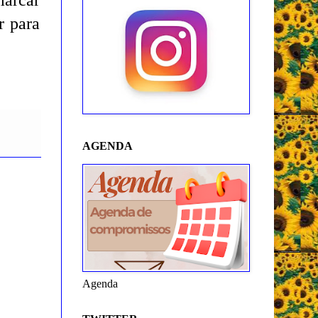
marcar
r para
AGENDA
Agenda