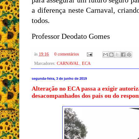
para assegurar um futuro seguro pa
a diferença neste Carnaval, crian
todos.
Professor Deodato Gomes
às
19:16
0 comentários
Marcadores:
CARNAVAL
,
ECA
segunda-feira, 3 de junho de 2019
Alteração no ECA passa a exigir autoriz
desacompanhados dos pais ou do respons