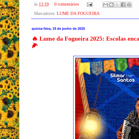
às
13:19
0 comentários
Marcadores:
LUME DA FOGUEIRA
quinta-feira, 19 de junho de 2025
🔥 Lume da Fogueira 2025: Escolas enca
🌽