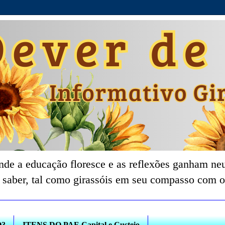
nde a educação floresce e as reflexões ganham neu
 saber, tal como girassóis em seu compasso com o
O?
ITENS DO PAF-Capital e Custeio