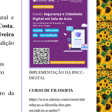
ural e
Costa
,
veira
adição
as
to
IMPLEMENTAÇÃO DA BNCC-
DIGITAL
CURSO DE FILOSOFIA
tro da
https://www.udemy.com/course/intr
oducao-a-filosofia-dos-pre-
socraticos-a-sartre/?