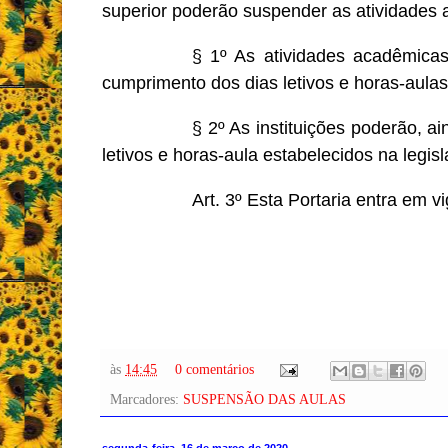
superior poderão suspender as atividades
§ 1º As atividades acadêmicas
cumprimento dos dias letivos e horas-aulas
§ 2º As instituições poderão, a
letivos e horas-aula estabelecidos na legis
Art. 3º Esta Portaria entra em v
às
14:45
0 comentários
Marcadores:
SUSPENSÃO DAS AULAS
segunda-feira, 16 de março de 2020