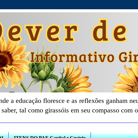
nde a educação floresce e as reflexões ganham neu
 saber, tal como girassóis em seu compasso com o
O?
ITENS DO PAF-Capital e Custeio