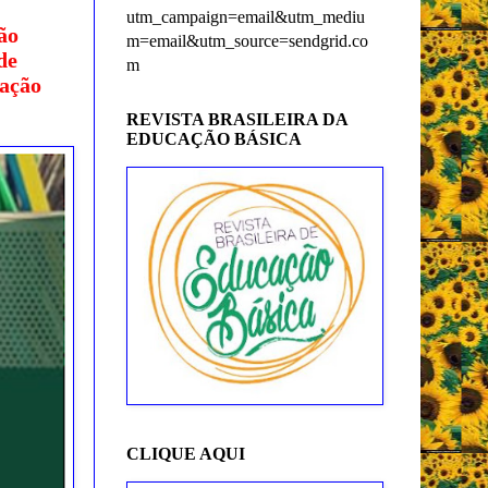
utm_campaign=email&utm_mediu
ão
m=email&utm_source=sendgrid.co
de
m
uação
REVISTA BRASILEIRA DA
EDUCAÇÃO BÁSICA
CLIQUE AQUI