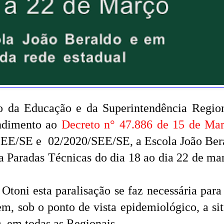
o da Educação e da Superintendência Regio
endimento ao
Decreto n° 47.886 de 15 de Ma
SEE/SE e 02/2020/SEE/SE, a Escola João Ber
a Paradas Técnicas do dia 18 ao dia 22 de ma
toni esta paralisação se faz necessária para
, sob o ponto de vista epidemiológico, a si
 em todas as Regionais.