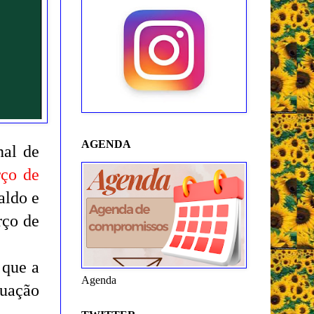
AGENDA
nal de
rço de
aldo e
rço de
 que a
Agenda
tuação