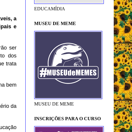
EDUCAMÍDIA
veis, a
MUSEU DE MEME
pais e
rão ser
nto dos
e trata
ina bem
MUSEU DE MEME
ério da
INSCRIÇÕES PARA O CURSO
ducação