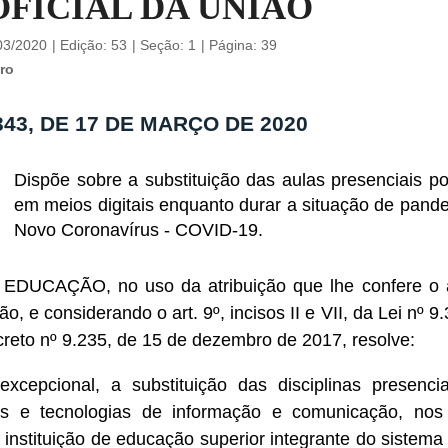
OFICIAL DA UNIÃO
03/2020
|
Edição:
53
|
Seção: 1
|
Página:
39
ro
343, DE 17 DE MARÇO DE 2020
Dispõe sobre a substituição das aulas presenciais po
em meios digitais enquanto durar a situação de pand
Novo Coronavírus - COVID-19.
CAÇÃO, no uso da atribuição que lhe confere o ar
ção, e considerando o art. 9º, incisos II e VII, da Lei nº 9
creto nº 9.235, de 15 de dezembro de 2017, resolve:
 excepcional, a substituição das disciplinas presenci
s e tecnologias de informação e comunicação, nos 
 instituição de educação superior integrante do sistema 