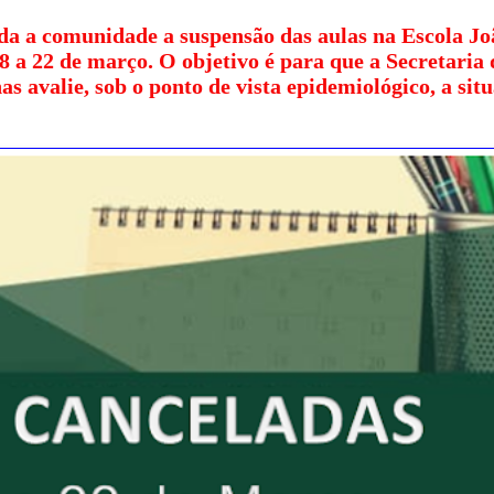
da a comunidade a suspensão das aulas na Escola Jo
8 a 22 de março. O objetivo é para que a Secretaria 
 avalie, sob o ponto de vista epidemiológico, a sit